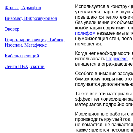
Используется в конструкц
Фольга, Армофол
утеплителя, паро- и звук
повышаются теплотехниче
В
и
зомат, Виброзвукоизол
без увеличения их объема
комбинации с другими т
Эковер
полифом
незаменимы в те
шумоизоляция стен, пола
Гидро-пароизоляция, Тайвек,
помещения.
Изоспан, Мегафлекс
Когда нет необходимости
Кабель греющий
использовать
Порилекс
- 
впишется в ограждающие 
Лента ПВХ, скотчи
Особого внимания заслу
бумажному покрытию этот
получается дополнительн
Также все эти материалы
эффект теплоизоляции за
материалов подробно опи
Изоляционные работы с и
производить круглый год.
не ломается, не пачкаетс
также является несомнен