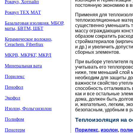
Роквул, Хотпайп
постоянную экономию в в
Роквул ТЕХ МАТ
Применяя для теплоизол
теплоизоляционные мате
Базальтовая изоляция
.
МБОР,
существенно
уменьшить т
маты, БВТМ, ШБТ
массу ограждающих конст
образом сократить расхо
Керамическое волокно,
стройматериалов (кирпич
Cerachem. Fiberfrax
и др.) и увеличить допус
сборных элементов.
МКРВ, МКРКГ, МКРЛ
При выборе утеплителя п
Минеральная вата
учитывать его теплопров
ниже, тем меньший слой 
Порилекс
необходим для защиты д
важности свойство утепли
Пенофол
способность отталкивать в
как и все остальные элем
Экофол
дома, должен быть долго
и, желательно, легким, эк
Изолон, Фольгоизолон
безопасным, удобным в р
Полифом
Теплоизоляция на о
Пенотерм
Порилекс
,
изолон
,
поли