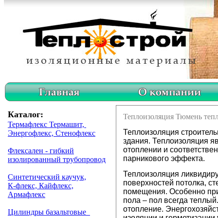
Каталог:
Теплоизоляция Тюмень теп
Термафлекс Термашит,
Теплоизоляция строитель
Энергофлекс, Стенофлекс
здания. Теплоизоляция я
отоплении и соответстве
Флексален - гибкий
парникового эффекта.
изолированный трубопровод
Теплоизоляция ликвидиру
Синтетический каучук,
поверхностей потолка, с
К-флекс, Кайфлекс,
помещения. Особенно пр
Армафлекс
пола – пол всегда теплый
отопление. Энергохозяйс
Цилиндры базальтовые
изоляции
и герметизации 